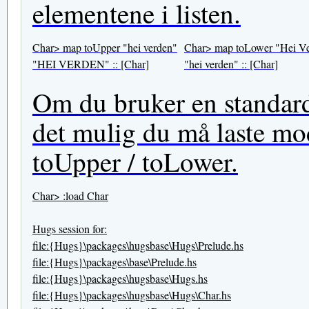
elementene i listen.
Char> map toUpper "hei verden"
Char> map toLower "Hei V
"HEI VERDEN" :: [Char]
"hei verden" :: [Char]
Om du bruker en standar
det mulig du må laste mod
toUpper / toLower.
Char> :load Char
Hugs session for:
file:{Hugs}\packages\hugsbase\Hugs\Prelude.hs
file:{Hugs}\packages\base\Prelude.hs
file:{Hugs}\packages\hugsbase\Hugs.hs
file:{Hugs}\packages\hugsbase\Hugs\Char.hs