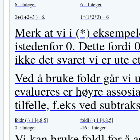
6 :: Integer
6 :: Integer
0+(1+2+3 )= 6.
1*(1*2*3) = 6
Merk at vi i (*) eksempele
istedenfor 0. Dette fordi
ikke det svaret vi er ute et
Ved å bruke foldr går vi u
evalueres er høyre assosia
tilfelle, f.eks ved subtraks
foldr (-) 1 [4,8,5]
foldl (-) 1 [4,8,5]
0 :: Integer
-16 :: Integer
Vi kan bruke foldl for å 