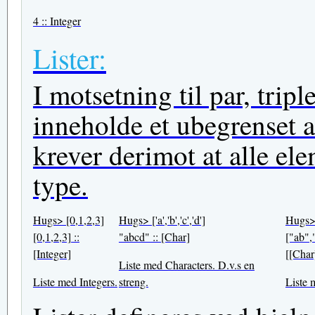
4 :: Integer
Lister:
I motsetning til par, tripl
inneholde et ubegrenset a
krever derimot at alle el
type.
Hugs> [0,1,2,3]
Hugs> ['a','b','c','d']
Hugs> 
[0,1,2,3] ::
"abcd" :: [Char]
["ab",
[Integer]
[[Char
Liste med Characters. D.v.s en
Liste med Integers.
streng.
Liste 