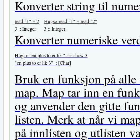
Konverter string til numer
read "1" + 2
Hugs> read "1" + read "2"
3 :: Integer
3 :: Integer
Konverter numeriske verdi
Hugs> "en plus to er lik " ++ show 3
"en plus to er lik 3" :: [Char]
Bruk en funksjon på alle 
map. Map tar inn en funks
og anvender den gitte fun
listen. Merk at når vi map
på innlisten og utlisten v