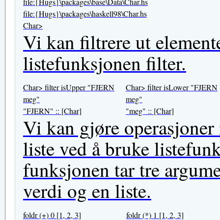
file:{Hugs}\packages\base\Data\Char.hs
file:{Hugs}\packages\haskell98\Char.hs
Char>
Vi kan filtrere ut element
listefunksjonen filter.
Char> filter isUpper "FJERN
Char> filter isLower "FJERN
meg"
meg"
"FJERN" :: [Char]
"meg" :: [Char]
Vi kan gjøre operasjoner
liste ved å bruke listefun
funksjonen tar tre argume
verdi og en liste.
foldr (+) 0 [1, 2, 3]
foldr (*) 1 [1, 2, 3]