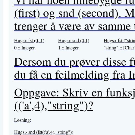
(first) og snd (second). M
trenger å være av samme t
Hugs> fst (0, 1)
Hugs> snd (0,1)
Hugs> fst ("stri
0 :: Integer
1 :: Integer
"string" :: [Char
Dersom du prøver disse f
du få en feilmelding fra I
Oppgave: Skriv en funksjo
(('a',4),"string")?
Løsning:
Hugs> snd (fst(('a',4),"string"))