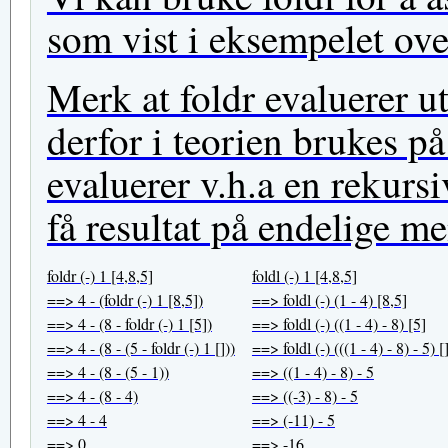
som vist i eksempelet ove
Merk at foldr evaluerer u
derfor i teorien brukes på
evaluerer v.h.a en rekursi
få resultat på endelige m
foldr (-) 1 [4,8,5]
foldl (-) 1 [4,8,5]
==> 4 - (foldr (-) 1 [8,5])
==> foldl (-) (1 - 4) [8,5]
==> 4 - (8 - foldr (-) 1 [5])
==> foldl (-) ((1 - 4) - 8) [5]
==> 4 - (8 - (5 - foldr (-) 1 []))
==> foldl (-) (((1 - 4) - 8) - 5) [
==> 4 - (8 - (5 - 1))
==> ((1 - 4) - 8) - 5
==> 4 - (8 - 4)
==> ((-3) - 8) - 5
==> 4 - 4
==> (-11) - 5
==> 0
==> -16