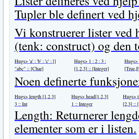
Lister defineres ved hjelp
Tupler ble definert ved hj
Vi konstruerer lister ved 
(tenk: construct) og den 
Hugs> 'a' : 'b' : 'c' : []
Hugs> 1 : 2 : 3 :
Hugs> T
"abc" :: [Char]
[1,2,3] :: [Integer]
[True,F
Noen definerte funksjoner 
Hugs> length [1,2,3]
Hugs> head[1,2,3]
Hugs> ta
3 :: Int
1 :: Integer
[2,3] :: 
Length: Returnerer lengde
elementer som er i listen.