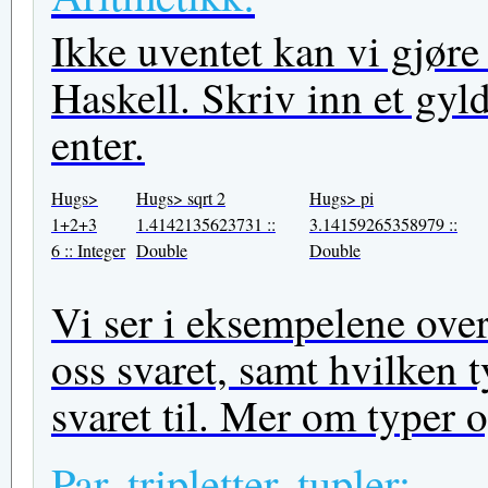
Ikke uventet kan vi gjøre
Haskell. Skriv inn et gyl
enter.
Hugs>
Hugs> sqrt 2
Hugs> pi
1+2+3
1.4142135623731 ::
3.14159265358979 ::
6 :: Integer
Double
Double
Vi ser i eksempelene over
oss svaret, samt hvilken t
svaret til. Mer om typer o
Par, tripletter, tupler: