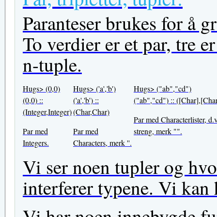
Paranteser brukes for å g
To verdier er et par, tre er
n-tuple.
Hugs> (0,0)
Hugs> ('a','b')
Hugs> ("ab","cd")
(0,0) ::
('a','b') ::
("ab","cd") :: ([Char],[Char
(Integer,Integer)
(Char,Char)
Par med Characterlister, d.v
Par med
Par med
streng, merk "".
Integers.
Characters, merk ''.
Vi ser noen tupler og hvo
interferer typene. Vi kan 
Vi har noen innebygde fun