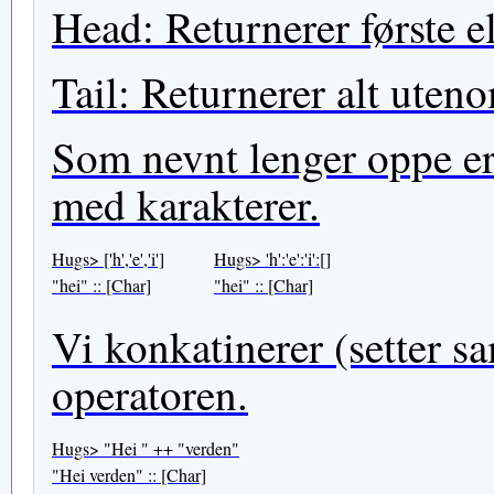
Head: Returnerer første el
Tail: Returnerer alt uteno
Som nevnt lenger oppe er 
med karakterer.
Hugs> ['h','e','i']
Hugs> 'h':'e':'i':[]
"hei" :: [Char]
"hei" :: [Char]
Vi konkatinerer (setter 
operatoren.
Hugs> "Hei " ++ "verden"
"Hei verden" :: [Char]