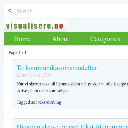
Home
About
Categories
Page 1 / 1
To kommunikasjonsmodeller
Mon 05 April 2010
Når vi skriver tekst til hjemmesiden vår ønsker vi ofte å sel
skrive på en måte som selger.
Tagged as :
tekstskriving
Hvordan skrive en god tekst til hjemme