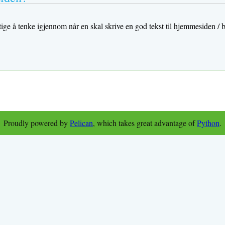
ige å tenke igjennom når en skal skrive en god tekst til hjemmesiden / 
Proudly powered by
Pelican
, which takes great advantage of
Python
.