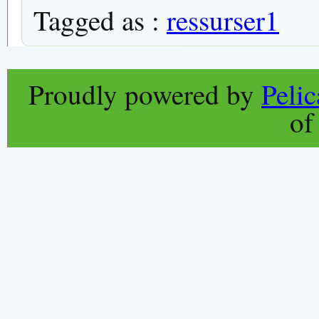
Tagged as :
ressurser1
Proudly powered by
Peli
o