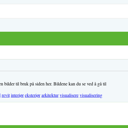
 bilder til bruk på siden her. Bildene kan du se ved å gå til
d
revit
interiør
eksteriør
arkitektur
visualisere
visualisering