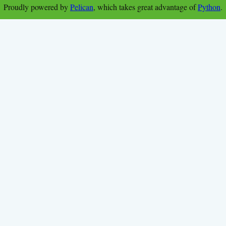
Proudly powered by
Pelican
, which takes great advantage of
Python
.