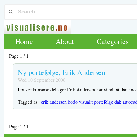
Home
About
Categories
Page 1 / 1
Ny portefølge, Erik Andersen
Wed 10 September 2008
Fra konkurranse deltager Erik Andersen har vi nå fått låne noen
Tagged as :
erik
andersen
bodø
visualit
portefølge
dak
autoca
Page 1 / 1