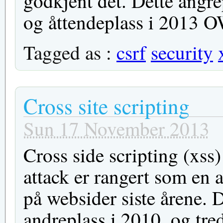
godkjent det. Dette angre
og åttendeplass i 2013 
Tagged as :
csrf
security
Cross site scripting
Sun 17 November 2013
Cross side scripting (xss)
attack er rangert som en 
på websider siste årene. 
andreplass i 2010, og tr