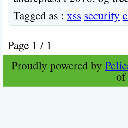
Tagged as :
xss
security
c
Page 1 / 1
Proudly powered by
Peli
o