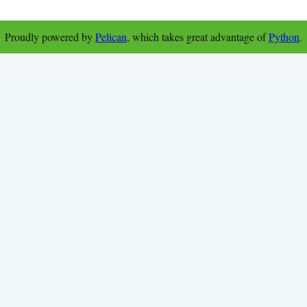
Proudly powered by
Pelican
, which takes great advantage of
Python
.