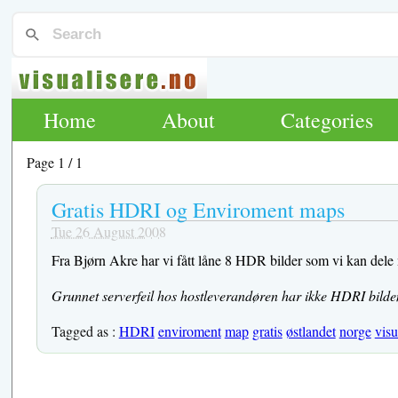
Home
About
Categories
Page 1 / 1
Gratis HDRI og Enviroment maps
Tue 26 August 2008
Fra Bjørn Akre har vi fått låne 8 HDR bilder som vi kan dele m
Grunnet serverfeil hos hostleverandøren har ikke HDRI bildene
Tagged as :
HDRI
enviroment
map
gratis
østlandet
norge
visu