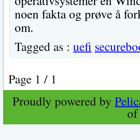
operativsystemer en Wind
noen fakta og prøve å for
om.
Tagged as :
uefi
securebo
Page 1 / 1
Proudly powered by
Peli
o